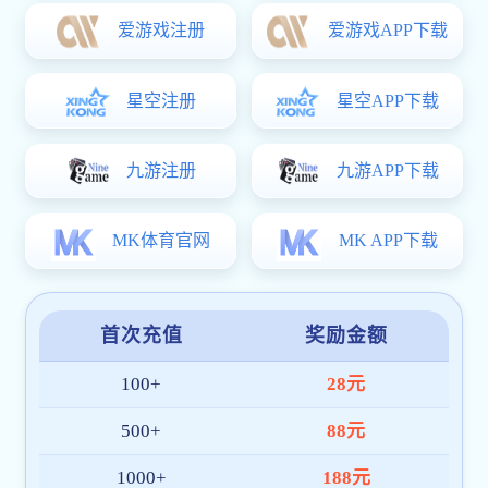
海港俱乐部引入英超管理模式穆斯卡特权
力达到新高峰
近年来，海港俱乐部在中国足球的舞台上不断崭露头
角，其引入英超管理模式的举措更是为这一传统俱乐
部注入了新的活力。穆斯卡特作为俱乐部的重要领导
者，其权力和影响力达到了前所未有的高度。本篇文
章将从四个方面详细探讨海港俱乐部引入英超管理模
式的背景、实施过程、带来的变化以及穆斯卡特如何
借此机遇提升自身权力，最终实现俱乐部的持续发
展。