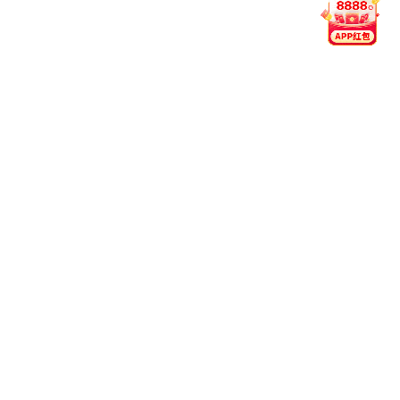
凯恩分享了自己如何制定短期和长期目标的方法，以
及这些目标对于推动个人和集体进步所起到的作用。
这些经验不仅适用于足球，也适用于生活中的各个方
面。
通过这样的准备，全队成员能够更加专注于比赛本
身，而不被外界干扰所影响。此外，他们也能更容易
地找到自我价值，实现个人成长，从而进一步推动整
个团队向前发展。
总结：
总体而言，“凯恩发声激励球队全力以赴争取胜利迎接
决赛挑战”的背后，不仅体现了个人魅力，更反映出了
优秀领袖应有的责任感与使命感。他用实际行动诠释
了什么是真正意义上的团队合作，并且赋予每位队员