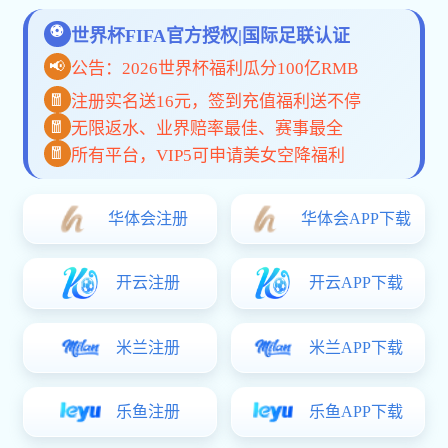
—— 比赛数据从这里开
始
覆盖实时赛事、专业数据、高清视频，
华体会官
方网最新版APP
与网页版为您提供便捷的体育服
务。
APP下载
网页版入口
首页
/
体育报道
/ 正文
2026-07-10 01:48
0 次阅读