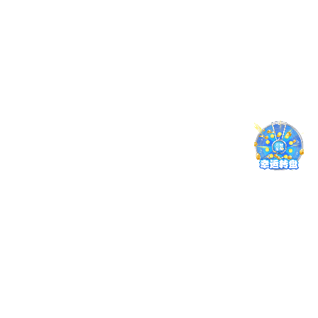
感染并自愿付出更多。
这种言行一致带来的影响十分显著。在过去几场比赛
中，全队展现出了高度的默契配合和拼搏精神，这无
疑离不开凯恩所营造出的良好氛围，让大家明白只有
团结一致才能取得最终胜利。
3、团队凝聚力与战斗精神
在任何一项运动中，团队凝聚力都是成功的重要因
素。凯恩一直强调，“我们是一支团队，没有人可以单
打独斗。”这种思想深植于球队文化之中，让所有球员
认识到团结协作的重要性。
通过共同训练与磨合，各个位置之间逐渐形成默契，
而这也是实现战术意图的重要组成部分。在这一过程
中，凯恩发挥了桥梁作用，将各个角色有效连接起