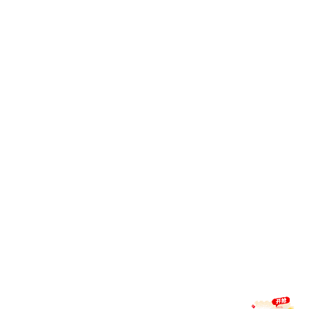
来，使得信息流通更加顺畅。
此外，在面对强敌时，这种凝聚力显得尤为珍贵。历
史证明，在逆境中的团结往往能创造奇迹，而这正是
每位球员需要铭记于心的一点。因此，在即将到来的
决赛中，全队必须保持这种强大的战斗精神，以迎接
挑战。
4、心理准备与目标设定
心理素质往往决定了一场比赛的结果。在赛前准备阶
段， 凯恩特别强调调整心态的重要性。他认为，一个
积极向上的心态会帮助球员更好地应对压力，从而发
挥出最佳水平。
同时，为自己设定明确且可实现的目标也至关重要。