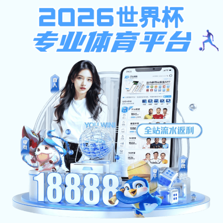
注册入口
华体会官方网最新版