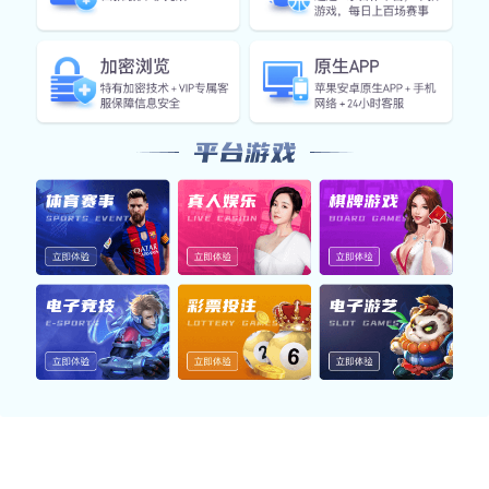
最后，对手实力并不仅仅体现在技术层面，还包括心
理素质和团队凝聚力。在高压环境下，如何发挥出色
成为关键。如果中国队选择参加，却因为对手过于强
大而遭遇失败，那么这种负面的结果可能会影响球队
士气和后续的发展计划。
2、赛事商业价值考量
除了对手实力外，赛事本身的商业价值也是一个不可
忽视的重要因素。东南亚杯作为一项传统赛事，其吸
引力不仅体现在竞技层面，更是在于其庞大的观众基
础和市场潜力。这使得参与其中能够为赞助商带来丰
厚的回报。
同时，中国足球在亚洲范围内有着相当高的人气，如
果能够顺利参与并取得好成绩，将进一步提升品牌形