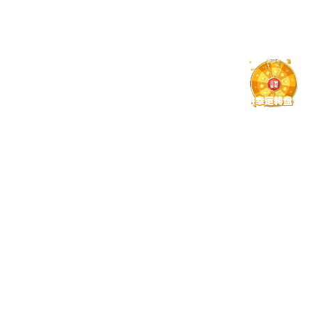
取得胜利的几率。
3、与队友之间的默契配合
梅努在场上的表现离不开与其他队友之间默契配合。
作为一名年轻球员，他懂得需要不断学习如何与经验
丰富的大牌球员协作，以提升整体效益。在训练和比
赛中，他积极寻求与队友之间建立化学反应，通过不
断磨合来增强彼此间信任感。
例如，在进攻过程中，他善于利用自己的速度优势，
与边路球员进行有效互动，制造更多空档。同时，在
后场防守时，他也会主动协助中后卫进行盯人，从而
减轻他们负担，实现更为紧密的信息沟通和协作配
合。