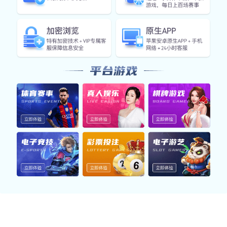
2、梅努与战术适应性
卡里克执教以来，团队战术策略逐渐形成，强调快速
传递与高位压迫。在这样的体系中，梅努展现出了极
强的适应性。他能够迅速理解并融入教练所要求的位
置感与跑动线路，为整个团队提供流畅有效的进攻支
持。
此外，梅努在比赛中的阅读比赛能力相当出色，他能
敏锐捕捉到场上形势变化，并据此做出合理决策。这
种战术上的灵活性使得他在不同场合下都能发挥作
用，不论是在控球还是反击阶段，都能找到最佳时机
进行插上或回撤。
因此，他不仅仅是一个执行者，更成为了战术体系中
的一部分，有助于整体发挥，提高了球队在关键时刻