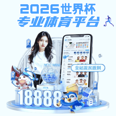
注册入口
华体会官方网最新版