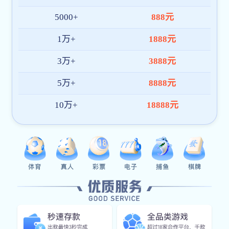
梅努是一名全能型球员，他具备扎实的基本功和出色
的控球能力。他在比赛中常常能够通过灵活的脚法和
迅速的反应来摆脱防守者，为球队创造进攻机会。此
外，梅努还具备良好的射门能力，无论是远射还是近
距离破门，他都能展现出高水平的把握机会能力。
除了进攻端的表现，梅努在防守端同样不甘示弱。他
具备较强的拦截意识和拼抢能力，经常能够及时回追
补位，帮助球队稳固防线。这样的全面素质，使得他
能够胜任多个位置，在不同战术体系中游刃有余。
总之，梅努凭借其卓越的个人技术，不仅提升了自身
竞争力，同时也为球队增添了更多战术选择，使得教
练可以根据对手情况灵活调整阵容。